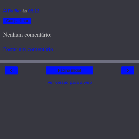
Al Reiffer
às
08:13
Compartilhar
Nenhum comentário:
Postar um comentário
‹
›
Página inicial
Ver versão para a web