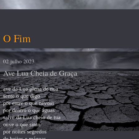
O Fim
02 julho 2023
Ave Lua Cheia de Graça
ave da Lua plena de nua
sente o que digo
por entre o que névoas
por dentro o que águas
salve da Lua cheio de tua
ouve o que sinto
por noites segredos
de beijos e mágoas