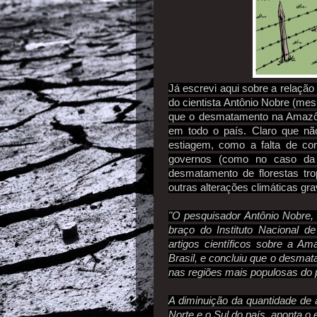
Já escrevi aqui sobre a relaçã
do cientista Antônio Nobre (me
que o desmatamento na Amazôn
em todo o país. Claro que nã
estiagem, como a falta de co
governos (como no caso da
desmatamento de florestas tr
outras alterações climáticas gra
"O pesquisador Antônio Nobre,
braço do Instituto Nacional d
artigos científicos sobre a 
Brasil, e concluiu que o desmat
nas regiões mais populosas do p
A diminuição da quantidade de 
Norte e o Sul do país, aponta o 