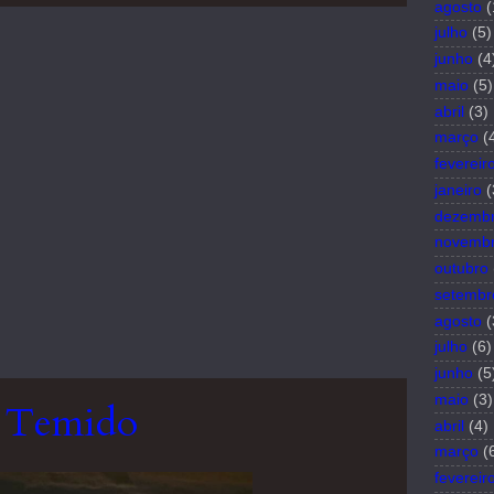
agosto
(
julho
(5)
junho
(4
maio
(5)
abril
(3)
março
(
fevereir
janeiro
(
dezemb
novemb
outubro
setembr
agosto
(
julho
(6)
junho
(5
maio
(3)
r Temido
abril
(4)
março
(
fevereir