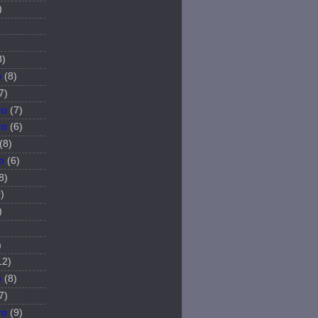
)
8)
o
(8)
7)
ro
(7)
ro
(6)
(8)
o
(6)
8)
)
)
)
12)
o
(8)
7)
ro
(9)