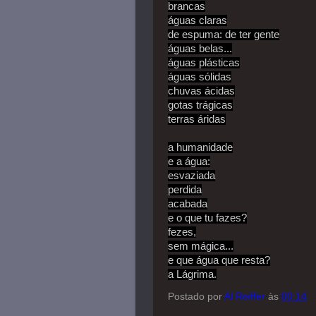
brancas
águas claras
de espuma: de ter gente
águas belas...
águas plásticas
águas sólidas
chuvas ácidas
gotas trágicas
terras áridas
a humanidade
e a água:
esvaziada
perdida
acabada
e o que tu fazes?
fezes,
sem mágica...
e que água que resta?
a Lágrima.
Postado por
Al Reiffer
às
00:14