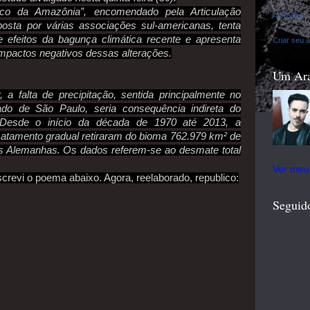
tico da Amazônia”, encomendado pela Articulação
Al Reiffer
osta por várias associações sul-americanas, tenta
e efeitos da bagunça climática recente e apresenta
Criar seu a
mpactos negativos dessas alterações.
Um Ara
a falta de precipitação, sentida principalmente no
do de São Paulo, seria consequência indireta do
 Desde o início da década de 1970 até 2013, a
atamento gradual retiraram do bioma 762.979 km² de
uas Alemanhas. Os dados referem-se ao desmate total
Ver meu 
crevi o poema abaixo. Agora, reelaborado, republico:
Seguid