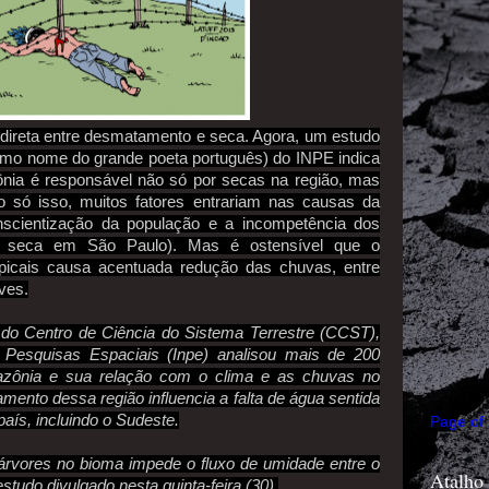
o direta entre desmatamento e seca. Agora, um estudo
smo nome do grande poeta português) do INPE indica
ia é responsável não só por secas na região, mas
o só isso, muitos fatores entrariam nas causas da
nscientização da população e a incompetência dos
 seca em São Paulo). Mas é ostensível que o
opicais causa acentuada redução das chuvas, entre
ves.
 do Centro de Ciência do Sistema Terrestre (CCST),
e Pesquisas Espaciais (Inpe) analisou mais de 200
Amazônia e sua relação com o clima e as chuvas no
amento dessa região influencia a falta de água sentida
aís, incluindo o Sudeste.
Page of
árvores no bioma impede o fluxo de umidade entre o
Atalho
estudo divulgado nesta quinta-feira (30).