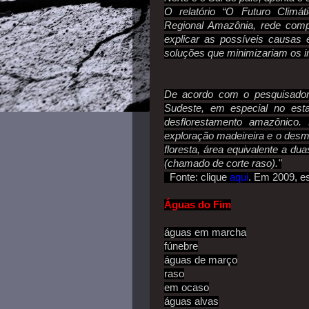
O relatório “O Futuro Climá
Regional Amazônia, rede comp
explicar as possíveis causas 
soluções que minimizariam os i
De acordo com o pesquisador, 
Sudeste, em especial no esta
desflorestamento amazônico.
exploração madeireira e o desm
floresta, área equivalente a d
(chamado de corte raso)."
Fonte: clique
aqui
.
Em 2009, es
Águas do Fim
águas em marcha
fúnebre
águas de março
raso
em ocaso
águas alvas