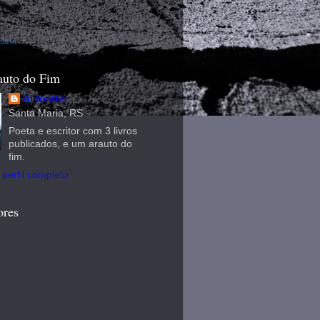
talho
uto do Fim
Al Reiffer
Santa Maria, RS
Poeta e escritor com 3 livros
publicados, e um arauto do
fim.
perfil completo
ores