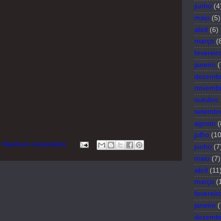
junho
(4
maio
(5)
abril
(6)
março
(
fevereir
janeiro
(
dezemb
novemb
outubro
setembr
agosto
(
julho
(10
Nenhum comentário:
junho
(7
maio
(7)
abril
(11
março
(
fevereir
janeiro
(
dezemb