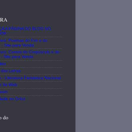
IRA
A A PÁGINA DO BLOG NO
OOK
ivro: Poemas do Fim e do
o - Site para Venda
ivro: Contos do Crepúsculo e do
- Site para Venda
ter
 das Letras
 - Literatura Fantástica Nacional
r da Web
.com
ade no Orkut
o do