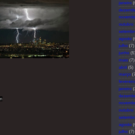
janeiro
(
dezemb
novemb
outubro
setembr
agosto
(
julho
(7)
junho
(5
maio
(7)
abril
(5)
março
(
fevereir
janeiro
(
dezemb
em
novemb
outubro
setembr
agosto
(
julho
(7)