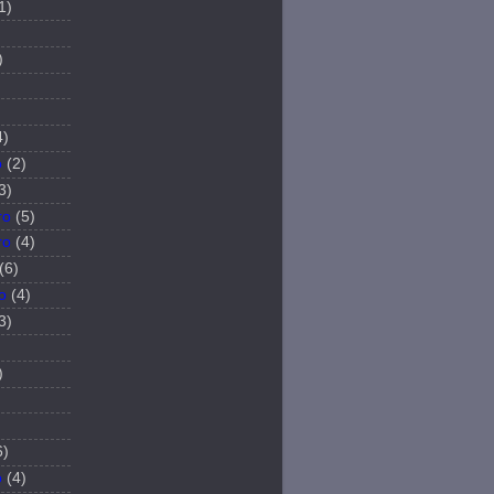
1)
)
4)
o
(2)
3)
ro
(5)
ro
(4)
(6)
o
(4)
3)
)
6)
o
(4)