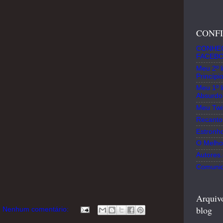
CONF
CONHEÇ
FACEB
Meu 2º l
Princípi
Meu 1º l
Absurdo 
Meu Twit
Recanto
Estronho
O Melho
Autores
Comunid
Arquiv
blog
Nenhum comentário: