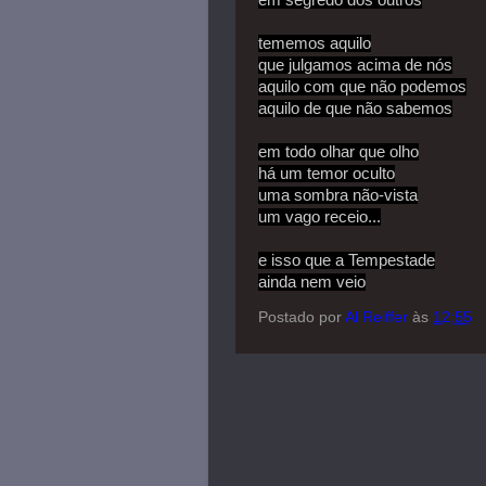
em segredo dos outros
tememos aquilo
que julgamos acima de nós
aquilo com que não podemos
aquilo de que não sabemos
em todo olhar que olho
há um temor oculto
uma sombra não-vista
um vago receio...
e isso que a Tempestade
ainda nem veio
Postado por
Al Reiffer
às
12:55