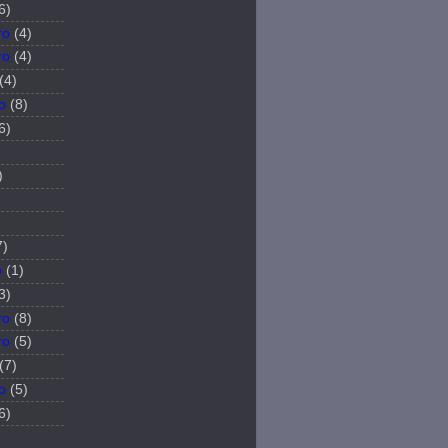
6)
ro
(4)
ro
(4)
(4)
o
(8)
6)
)
7)
o
(1)
3)
ro
(8)
ro
(5)
(7)
o
(5)
6)